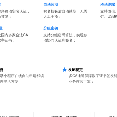
发
自动续期
移动终端
程序移动实名认证，
实名核验后自动续期，无需
支持微信
动签发；
人工干预；
钉、USB
道
分组密钥
发国内多家合法CA
支持分组密码算法，实现移
数字证书；
动协同认证和签名；
捷
发证稳定
动小程序在线自助申请和续
多CA通道保障数字证书签发
理灵活方便；
业务连续可靠；